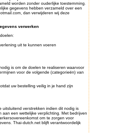
ameld worden zonder ouderlijke toestemming.
oonlijke gegevens hebben verzameld over een
otmail.com, dan verwijderen wij deze
gegevens verwerken
doelen:
tverlening uit te kunnen voeren
nodig is om de doelen te realiseren waarvoor
rmijnen voor de volgende (categorieën) van
at uw bestelling veilig in je hand zijn
itsluitend verstrekken indien dit nodig is
aan een wettelijke verplichting. Met bedrijven
ewerkersovereenkomst om te zorgen voor
vens. Thai-dutch.net blijft verantwoordelijk