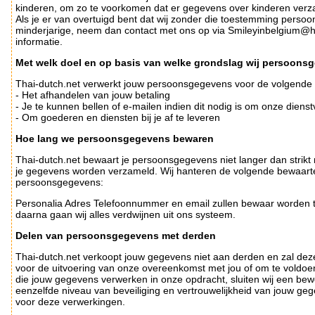
kinderen, om zo te voorkomen dat er gegevens over kinderen verz
Als je er van overtuigd bent dat wij zonder die toestemming pers
minderjarige, neem dan contact met ons op via Smileyinbelgium@h
informatie.
Met welk doel en op basis van welke grondslag wij persoons
Thai-dutch.net verwerkt jouw persoonsgegevens voor de volgende 
- Het afhandelen van jouw betaling
- Je te kunnen bellen of e-mailen indien dit nodig is om onze diens
- Om goederen en diensten bij je af te leveren
Hoe lang we persoonsgegevens bewaren
Thai-dutch.net bewaart je persoonsgegevens niet langer dan strikt 
je gegevens worden verzameld. Wij hanteren de volgende bewaarte
persoonsgegevens:
Personalia Adres Telefoonnummer en email zullen bewaar worden totd
daarna gaan wij alles verdwijnen uit ons systeem.
Delen van persoonsgegevens met derden
Thai-dutch.net verkoopt jouw gegevens niet aan derden en zal deze u
voor de uitvoering van onze overeenkomst met jou of om te voldoen 
die jouw gegevens verwerken in onze opdracht, sluiten wij een b
eenzelfde niveau van beveiliging en vertrouwelijkheid van jouw gege
voor deze verwerkingen.