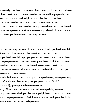
En analytische cookies die geen inbreuk maken
rste bezoek aan deze website wordt opgeslagen
en zijn noodzakelijk voor de technische
dat de website naar behoren werkt en
 hiermee onze website optimaliseren. Je kunt
dat deze geen cookies meer opslaat. Daarnaast
gen van je browser verwijderen.
of te verwijderen. Daarnaast heb je het recht
ekken of bezwaar te maken tegen de
b je het recht op gegevensoverdraagbaarheid.
nsgegevens die wij van jou beschikken in een
tie, te sturen. Je kunt een verzoek tot
nsgegevens of verzoek tot intrekking van je
vens sturen naar
oek tot inzage door jou is gedaan, vragen wij
en. Maak in deze kopie je pasfoto, MRZ
spoort), paspoortnummer en
acy. We reageren zo snel mogelijk, maar
s op wijzen dat je de mogelijkheid hebt om een
ersoonsgegevens. Dat kan via de volgende link:
-persoonsgegevens/tip-ons