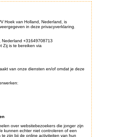
V Hoek van Holland, Nederland, is
eergegeven in deze privacyverklaring.
nd, Nederland +31649708713
Zij is te bereiken via
aakt van onze diensten en/of omdat je deze
verwerken:
ken
melen over websitebezoekers die jonger zijn
e kunnen echter niet controleren of een
 zijn bij de online activiteiten van hun