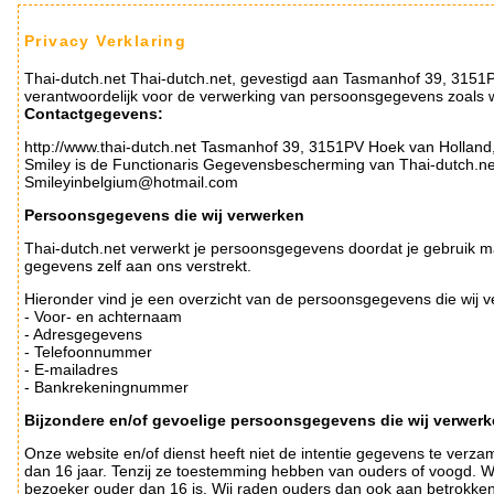
Privacy Verklaring
Thai-dutch.net Thai-dutch.net, gevestigd aan Tasmanhof 39, 3151P
verantwoordelijk voor de verwerking van persoonsgegevens zoals w
Contactgegevens:
http://www.thai-dutch.net Tasmanhof 39, 3151PV Hoek van Holla
Smiley is de Functionaris Gegevensbescherming van Thai-dutch.net 
Smileyinbelgium@hotmail.com
Persoonsgegevens die wij verwerken
Thai-dutch.net verwerkt je persoonsgegevens doordat je gebruik m
gegevens zelf aan ons verstrekt.
Hieronder vind je een overzicht van de persoonsgegevens die wij 
- Voor- en achternaam
- Adresgegevens
- Telefoonnummer
- E-mailadres
- Bankrekeningnummer
Bijzondere en/of gevoelige persoonsgegevens die wij verwer
Onze website en/of dienst heeft niet de intentie gegevens te verza
dan 16 jaar. Tenzij ze toestemming hebben van ouders of voogd. W
bezoeker ouder dan 16 is. Wij raden ouders dan ook aan betrokken te