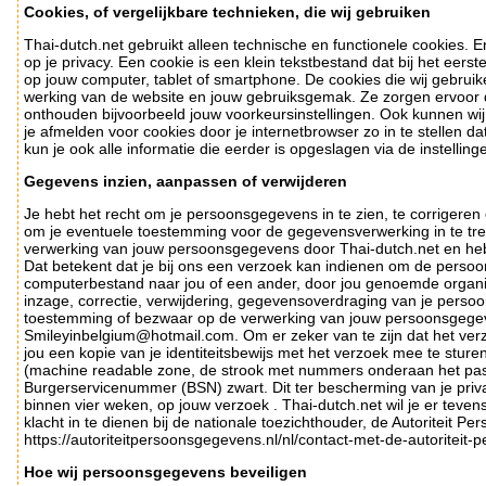
Cookies, of vergelijkbare technieken, die wij gebruiken
Thai-dutch.net gebruikt alleen technische en functionele cookies. 
op je privacy. Een cookie is een klein tekstbestand dat bij het ee
op jouw computer, tablet of smartphone. De cookies die wij gebruik
werking van de website en jouw gebruiksgemak. Ze zorgen ervoor 
onthouden bijvoorbeeld jouw voorkeursinstellingen. Ook kunnen wij
je afmelden voor cookies door je internetbrowser zo in te stellen 
kun je ook alle informatie die eerder is opgeslagen via de instellin
Gegevens inzien, aanpassen of verwijderen
Je hebt het recht om je persoonsgegevens in te zien, te corrigeren 
om je eventuele toestemming voor de gegevensverwerking in te tr
verwerking van jouw persoonsgegevens door Thai-dutch.net en he
Dat betekent dat je bij ons een verzoek kan indienen om de persoo
computerbestand naar jou of een ander, door jou genoemde organisa
inzage, correctie, verwijdering, gegevensoverdraging van je persoo
toestemming of bezwaar op de verwerking van jouw persoonsgege
Smileyinbelgium@hotmail.com. Om er zeker van te zijn dat het verz
jou een kopie van je identiteitsbewijs met het verzoek mee te stur
(machine readable zone, de strook met nummers onderaan het pa
Burgerservicenummer (BSN) zwart. Dit ter bescherming van je priv
binnen vier weken, op jouw verzoek . Thai-dutch.net wil je er teven
klacht in te dienen bij de nationale toezichthouder, de Autoriteit P
https://autoriteitpersoonsgegevens.nl/nl/contact-met-de-autoriteit
Hoe wij persoonsgegevens beveiligen